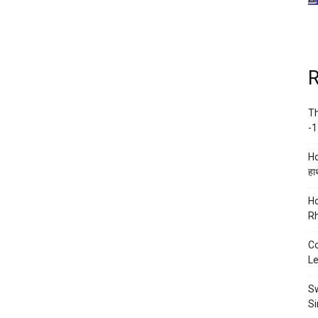
R
Th
-1
Ho
हाथ
Ho
Rh
Co
Le
Sw
Si