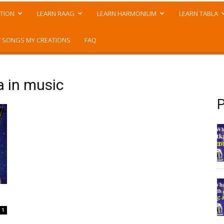
TION
LEARN RAAG
LEARN HARMONIUM
LEARN TABLA
 SONGS MY CREATIONS
FAQ
a in music
P
1