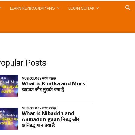
LEARN KEYBOARD/PIANO
LEARN GUITAR
opular Posts