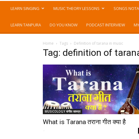
LEARN SINGING
MUSIC THEORY LESSONS
SONGS NOTA
LEARN TANPURA
DO YOU KNOW
PODCAST INTERVIEW
MY
Home
Tags
Definition of tarana in music
Tag: definition of taran
MUSICOLOGY संगीत शास्त्र
What is Tarana तराना गीत क्या है
-