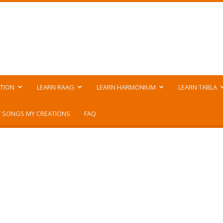
TION
LEARN RAAG
LEARN HARMONIUM
LEARN TABLA
 SONGS MY CREATIONS
FAQ