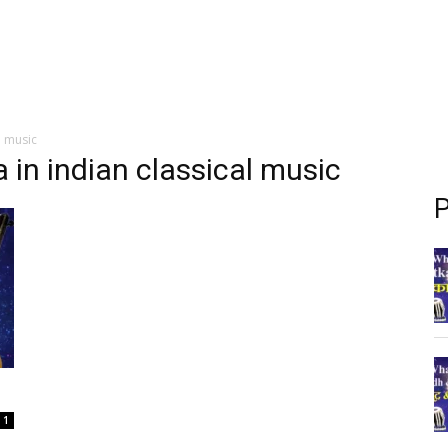
l music
a in indian classical music
P
1