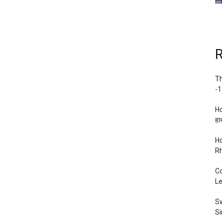
R
Th
-1
Ho
हाथ
Ho
Rh
Co
Le
Sw
Si