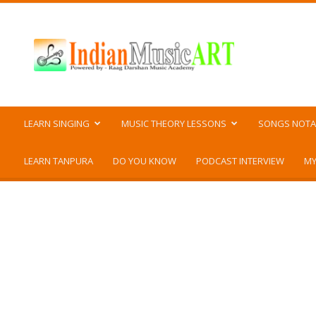
Indian
Music
ART
LEARN SINGING
MUSIC THEORY LESSONS
SONGS NOTA
LEARN TANPURA
DO YOU KNOW
PODCAST INTERVIEW
MY