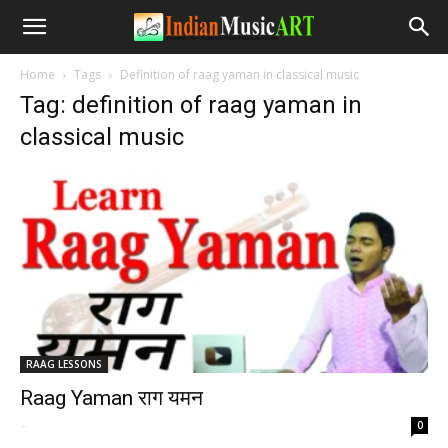
Home
Tags
Definition of raag yaman in classical music
Tag: definition of raag yaman in
classical music
RAAG LESSONS
Raag Yaman राग यमन
-
0