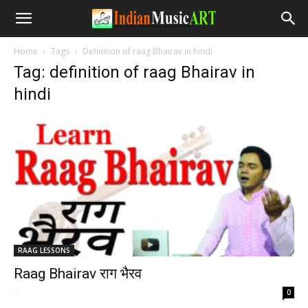
Home
Tags
Definition of raag Bhairav in hindi
Tag: definition of raag Bhairav in
hindi
RAAG LESSONS
Raag Bhairav राग भैरव
-
0