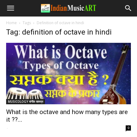
Home
Tags
Definition of octave in hindi
Tag: definition of octave in hindi
MUSICOLOGY संगीत शास्त्र
What is the octave and how many types are
it ??...
-
0