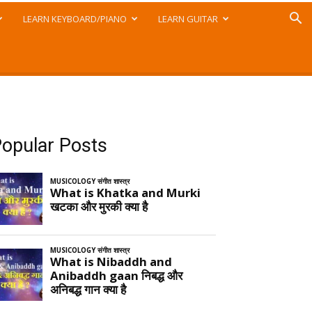
LEARN KEYBOARD/PIANO
LEARN GUITAR
opular Posts