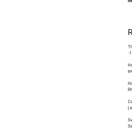
R
Th
-1
Ho
हाथ
Ho
Rh
Co
Le
Sw
Si