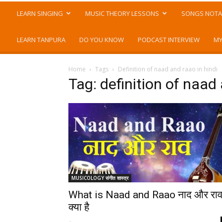
LEARN SINGING
MUSIC THEORY LESSONS
SONGS NOTA
LEARN TANPURA
DO YOU KNOW
PODCAST INTERVIEW
MY
Home
Tags
Definition of naad and raao in hindi
Tag: definition of naad 
MUSICOLOGY संगीत शास्त्र
What is Naad and Raao नाद और रा
क्या है
-