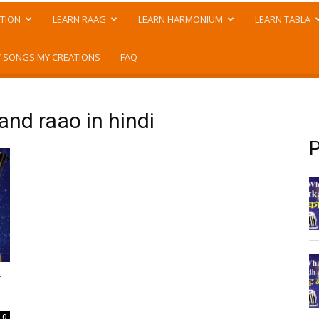
TION
LEARN RAAG
LEARN HARMONIUM
LEARN TABLA
 SONGS MY CREATIONS
FAQ
and raao in hindi
P
व
0