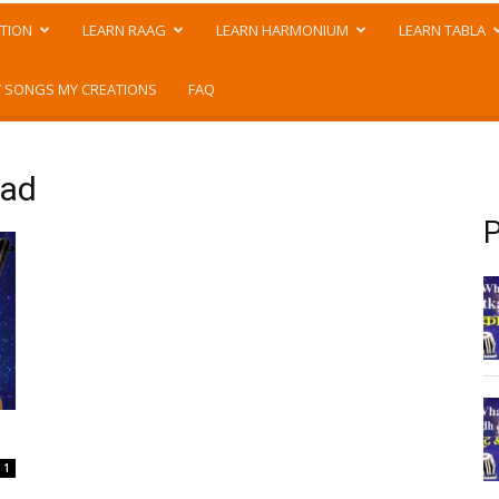
TION
LEARN RAAG
LEARN HARMONIUM
LEARN TABLA
 SONGS MY CREATIONS
FAQ
pad
P
1