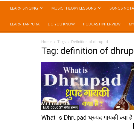
LEARN SINGING
MUSIC THEORY LESSONS
SONGS NOTA
LEARN TANPURA
DO YOU KNOW
PODCAST INTERVIEW
MY
Home
Tags
Definition of dhrupad
Tag: definition of dhru
MUSICOLOGY संगीत शास्त्र
What is Dhrupad ध्रुपद गायकी क्या है
-