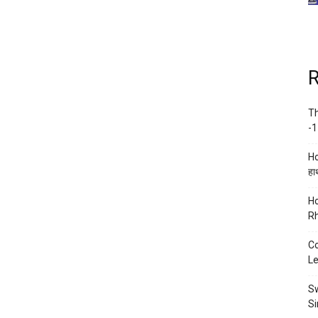
R
Th
-1
Ho
हाथ
Ho
Rh
Co
Le
Sw
Si