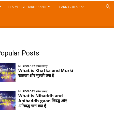
LEARN KEYBOARD/PIANO
LEARN GUITAR
opular Posts