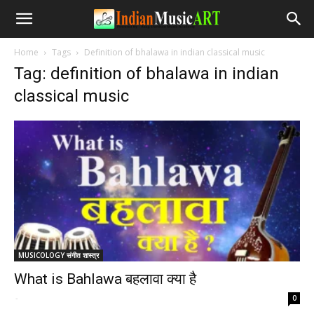
Home
Tags
Definition of bhalawa in indian classical music
Tag: definition of bhalawa in indian
classical music
MUSICOLOGY संगीत शास्त्र
What is Bahlawa बहलावा क्या है
-
0