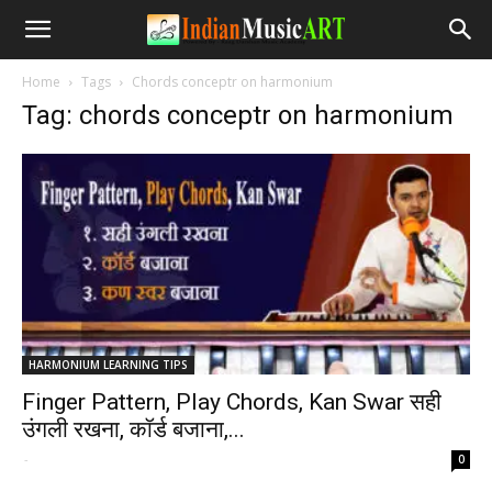
Home
Tags
Chords conceptr on harmonium
Tag: chords conceptr on harmonium
HARMONIUM LEARNING TIPS
Finger Pattern, Play Chords, Kan Swar सही
उंगली रखना, कॉर्ड बजाना,...
-
0