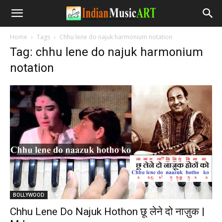
Home
Tags
Chhu lene do najuk harmonium notation
Tag: chhu lene do najuk harmonium
notation
BOLLYWOOD
Chhu Lene Do Najuk Hothon छू लेने दो नाज़ुक |