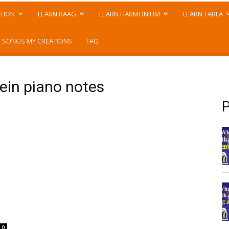
TION
LEARN RAAG
LEARN HARMONIUM
LEARN TABLA
 SONGS MY CREATIONS
FAQ
tein piano notes
P
0