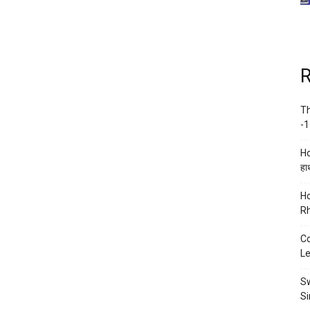
R
Th
-1
Ho
हाथ
Ho
Rh
Co
Le
Sw
Si