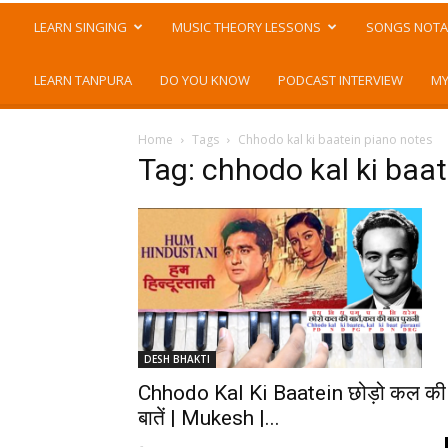
LEARN SINGING
MUSIC THEORY LESSONS
SONGS NOTA
LEARN TANPURA
DO YOU KNOW
PODCAST INTERVIEW
MY
Home
Tags
Chhodo kal ki baatein piano notes
Tag: chhodo kal ki baa
DESH BHAKTI
Chhodo Kal Ki Baatein छोड़ो कल की
बातें | Mukesh |...
-