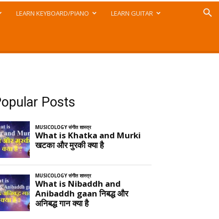
LEARN KEYBOARD/PIANO
LEARN GUITAR
opular Posts