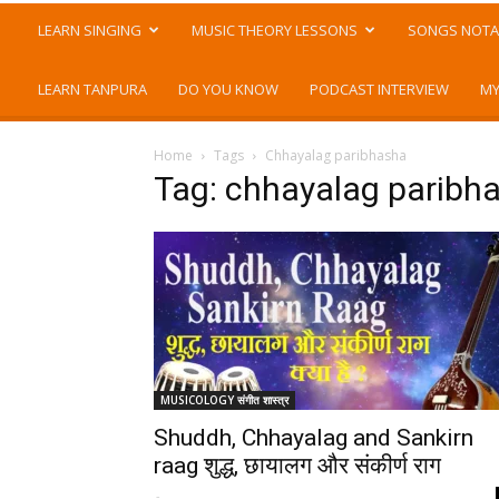
LEARN SINGING
MUSIC THEORY LESSONS
SONGS NOTA
LEARN TANPURA
DO YOU KNOW
PODCAST INTERVIEW
MY
Home
Tags
Chhayalag paribhasha
Tag: chhayalag paribh
MUSICOLOGY संगीत शास्त्र
Shuddh, Chhayalag and Sankirn
raag शुद्ध, छायालग और संकीर्ण राग
-