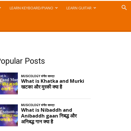
LEARN KEYBOARD/PIANO
LEARN GUITAR
opular Posts