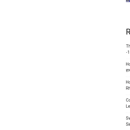
R
Th
-1
Ho
हाथ
Ho
Rh
Co
Le
Sw
Si