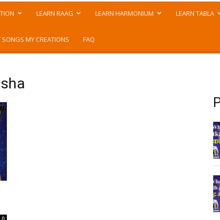
TION
LEARN RAAG
LEARN HARMONIUM
LEARN TABLA
 SONGS MY CREATIONS
FAQ
asha
P
0