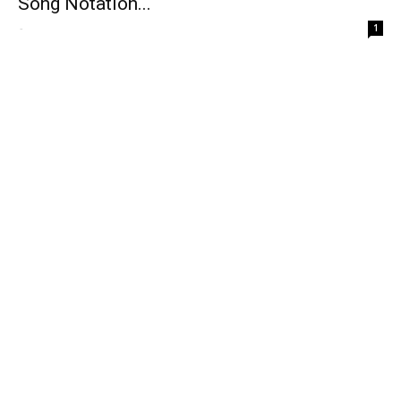
Song Notation...
-
1