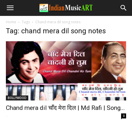
Home
Tags
Chand mera dil song notes
Tag: chand mera dil song notes
BOLLYWOOD
Chand mera dil चाँद मेरा दिल | Md Rafi | Song...
-
0