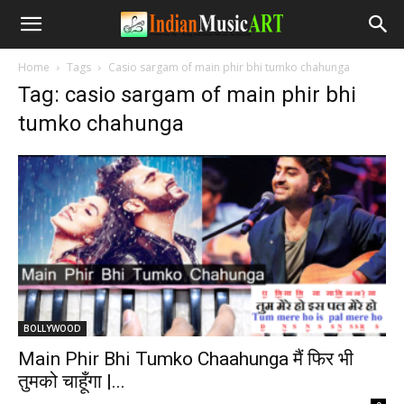
Home
Tags
Casio sargam of main phir bhi tumko chahunga
Tag: casio sargam of main phir bhi
tumko chahunga
BOLLYWOOD
Main Phir Bhi Tumko Chaahunga मैं फिर भी
तुमको चाहूँगा |...