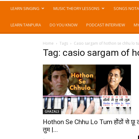
LEARN SINGING
MUSIC THEORY LESSONS
SONGS NOTA
LEARN TANPURA
DO YOU KNOW
PODCAST INTERVIEW
MY
Home
Tags
Casio sargam of hothon se chhu lo t
Tag: casio sargam of h
GHAZALS
Hothon Se Chhu Lo Tum होंठों से छू 
तुम |...
-