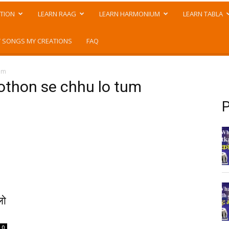
TION
LEARN RAAG
LEARN HARMONIUM
LEARN TABLA
 SONGS MY CREATIONS
FAQ
um
othon se chhu lo tum
P
लो
0