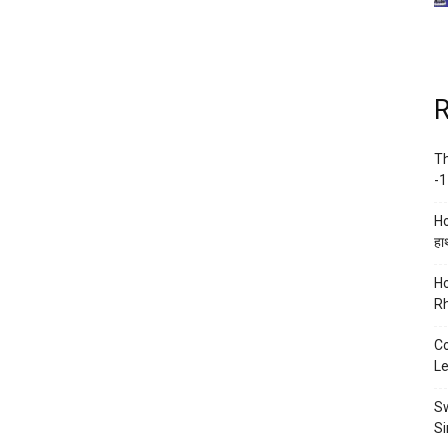
R
Th
-1
Ho
हाथ
Ho
Rh
Co
Le
Sw
Si