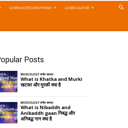
LEARN KEYBOARD/PIANO
LEARN GUITAR
opular Posts