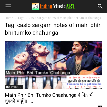
Home
Tags
Casio sargam notes of main phir bhi tumko chahunga
Tag: casio sargam notes of main phir
bhi tumko chahunga
BOLLYWOOD
Main Phir Bhi Tumko Chaahunga मैं फिर भी
तुमको चाहूँगा |...