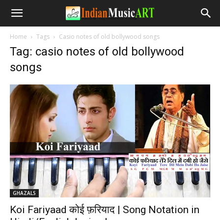
Home
Tags
Casio notes of old bollywood songs
Tag: casio notes of old bollywood
songs
GHAZALS
Koi Fariyaad कोई फ़रियाद | Song Notation in