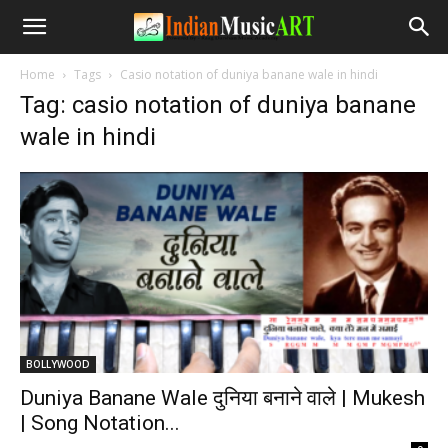
Home
Tags
Casio notation of duniya banane wale in hindi
Tag: casio notation of duniya banane
wale in hindi
BOLLYWOOD
Duniya Banane Wale दुनिया बनाने वाले | Mukesh
| Song Notation...