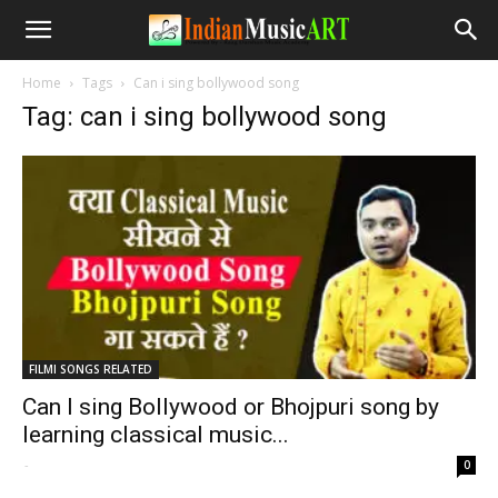
Home
Tags
Can i sing bollywood song
Tag: can i sing bollywood song
FILMI SONGS RELATED
Can I sing Bollywood or Bhojpuri song by
learning classical music...
-
0