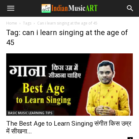
Home
Tags
Can i learn singing at the age of 45
Tag: can i learn singing at the age of
45
BASIC MUSIC LEARNING TIPS
The Best Age to Learn Singing संगीत किस उम्र
में सीखना...