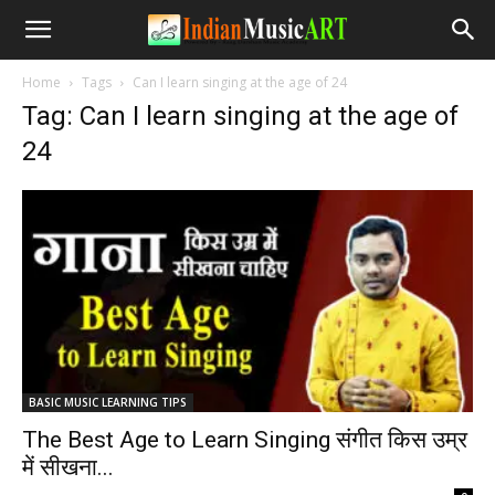
Home
Tags
Can I learn singing at the age of 24
Tag: Can I learn singing at the age of
24
BASIC MUSIC LEARNING TIPS
The Best Age to Learn Singing संगीत किस उम्र
में सीखना...