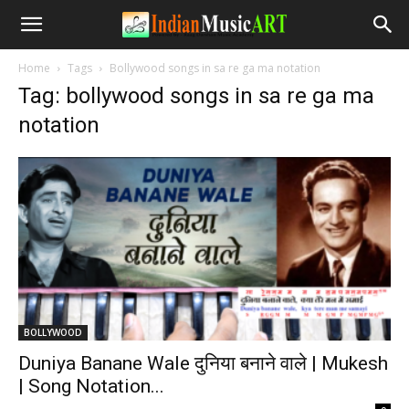
Home
Tags
Bollywood songs in sa re ga ma notation
Tag: bollywood songs in sa re ga ma
notation
BOLLYWOOD
Duniya Banane Wale दुनिया बनाने वाले | Mukesh
| Song Notation...