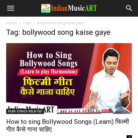
Home
Tags
Bollywood song kaise gaye
Tag: bollywood song kaise gaye
FILMI SONGS RELATED
How to sing Bollywood Songs (Learn) फिल्मी
गीत कैसे गाना चाहिए
-
0