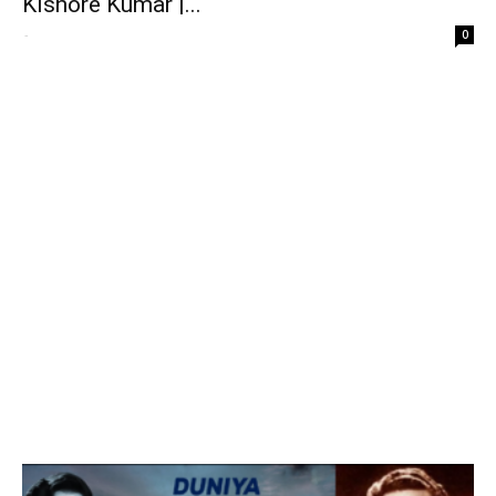
Kishore Kumar |...
-
0