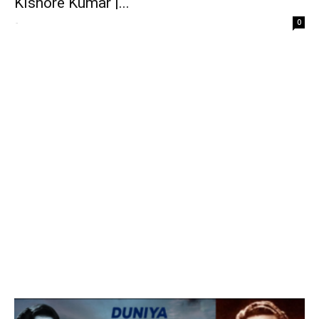
Kishore Kumar |...
-
0