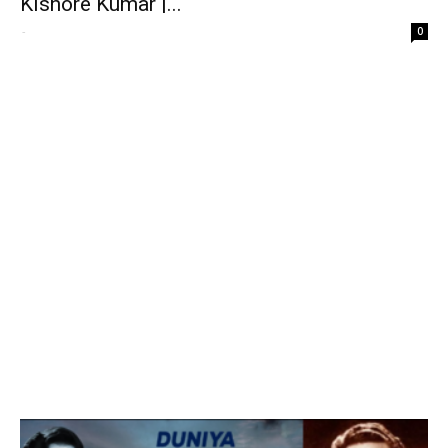
Kishore Kumar |...
-
0