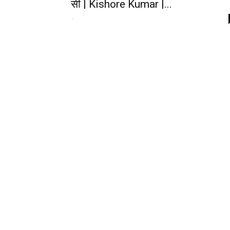
सी | Kishore Kumar |...
-