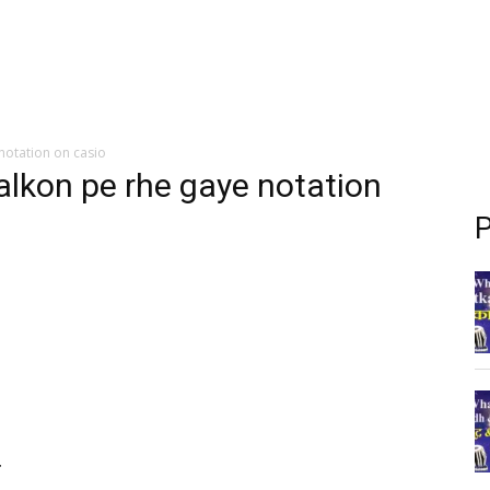
notation on casio
alkon pe rhe gaye notation
P
ी