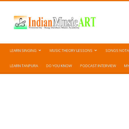
Indian
Music
ART
LEARN SINGING
MUSIC THEORY LESSONS
SONGS NOTA
LEARN TANPURA
DO YOU KNOW
PODCAST INTERVIEW
MY