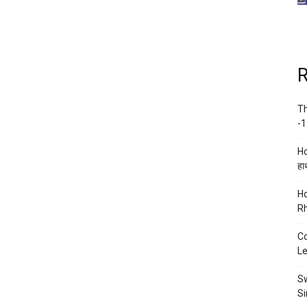
R
Th
-1
Ho
हाथ
Ho
Rh
Co
Le
Sw
Si