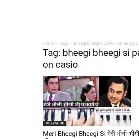
Home
Tags
Bheegi bheegi si palkon pe rhe gaye 
Tag: bheegi bheegi si p
on casio
BOLLYWOOD
Meri Bheegi Bheegi Si मेरी भीगी-भीग