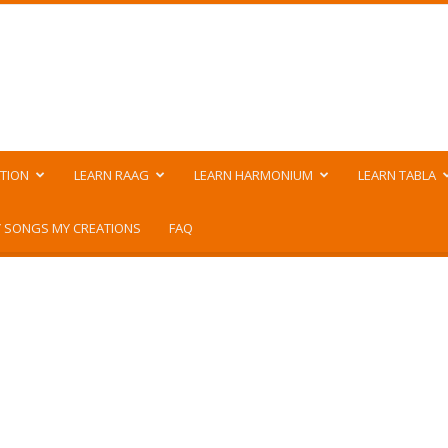
TION
LEARN RAAG
LEARN HARMONIUM
LEARN TABLA
 SONGS MY CREATIONS
FAQ