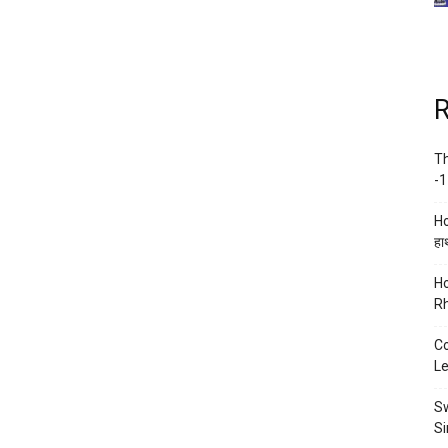
R
Th
-1
Ho
हाथ
Ho
Rh
Co
Le
Sw
Si