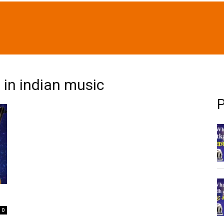
 in indian music
P
0