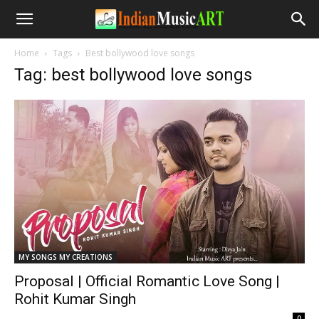
Home
Tags
Best bollywood love songs
Tag: best bollywood love songs
MY SONGS MY CREATIONS
Proposal | Official Romantic Love Song |
Rohit Kumar Singh
-
0