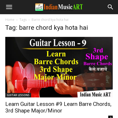
Home
Tags
Barre chord kya hota hai
Tag: barre chord kya hota hai
GUITAR LESSONS
Learn Guitar Lesson #9 Learn Barre Chords,
3rd Shape Major/Minor
-
0