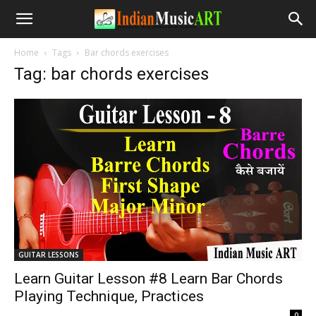
Home
Tags
Bar chords exercises
Tag: bar chords exercises
GUITAR LESSONS
Learn Guitar Lesson #8 Learn Bar Chords
Playing Technique, Practices
-
0