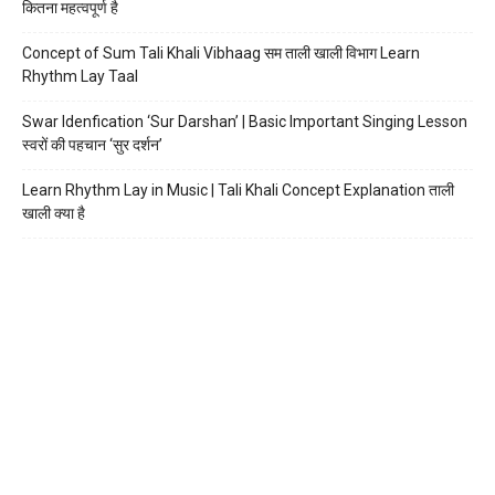
कितना महत्वपूर्ण है
Concept of Sum Tali Khali Vibhaag सम ताली खाली विभाग Learn
Rhythm Lay Taal
Swar Idenfication ‘Sur Darshan’ | Basic Important Singing Lesson
स्वरों की पहचान ‘सुर दर्शन’
Learn Rhythm Lay in Music | Tali Khali Concept Explanation ताली
खाली क्या है
What is Taal in Music संगीत में ताल क्या है
What is Matra मात्रा क्या है
Understanding of Memorizing and Preparing the Singing Lesson
याद करने और तैयारी करने की समझ
Learn to Tune Tabla in Details तबला ट्यून करना सीखें