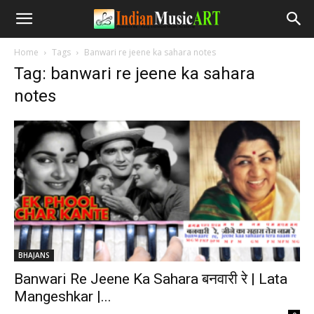
Home
Tags
Banwari re jeene ka sahara notes
Tag: banwari re jeene ka sahara
notes
BHAJANS
Banwari Re Jeene Ka Sahara बनवारी रे | Lata
Mangeshkar |...