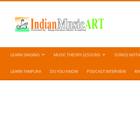
Indian
Music
ART
LEARN SINGING
MUSIC THEORY LESSONS
SONGS NOTA
LEARN TANPURA
DO YOU KNOW
PODCAST INTERVIEW
MY