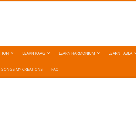
TION
LEARN RAAG
LEARN HARMONIUM
LEARN TABLA
 SONGS MY CREATIONS
FAQ