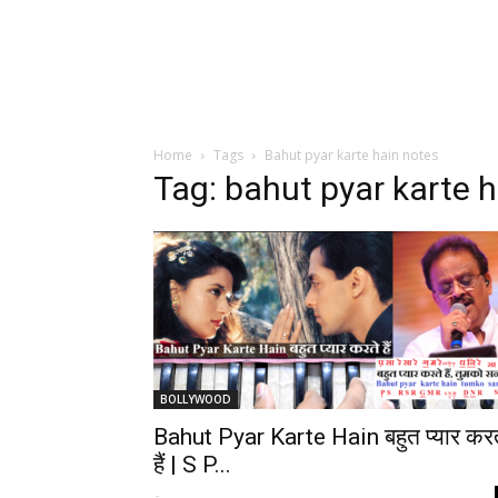
Home
Tags
Bahut pyar karte hain notes
Tag: bahut pyar karte 
BOLLYWOOD
Bahut Pyar Karte Hain बहुत प्यार करत
हैं | S P...
-