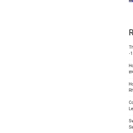
R
Th
-1
Ho
हाथ
Ho
Rh
Co
Le
Sw
Si