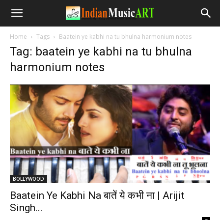
Home
Tags
Baatein ye kabhi na tu bhulna harmonium notes
Tag: baatein ye kabhi na tu bhulna
harmonium notes
BOLLYWOOD
Baatein Ye Kabhi Na बातें ये कभी ना | Arijit
Singh...