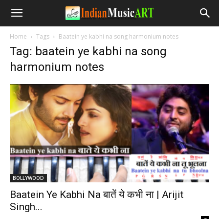
Home
Tags
Baatein ye kabhi na song harmonium notes
Tag: baatein ye kabhi na song
harmonium notes
BOLLYWOOD
Baatein Ye Kabhi Na बातें ये कभी ना | Arijit
Singh...