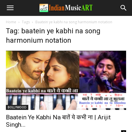
Home
Tags
Baatein ye kabhi na song harmonium notation
Tag: baatein ye kabhi na song
harmonium notation
BOLLYWOOD
Baatein Ye Kabhi Na बातें ये कभी ना | Arijit
Singh...