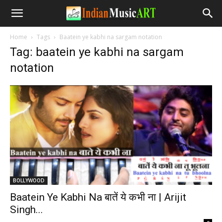
Home
Tags
Baatein ye kabhi na sargam notation
Tag: baatein ye kabhi na sargam
notation
BOLLYWOOD
Baatein Ye Kabhi Na बातें ये कभी ना | Arijit
Singh...