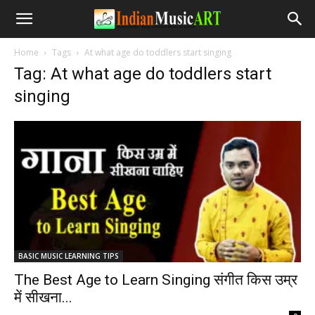
Home
Tags
At what age do toddlers start singing
Tag: At what age do toddlers start
singing
BASIC MUSIC LEARNING TIPS
The Best Age to Learn Singing संगीत किस उम्र
में सीखना...