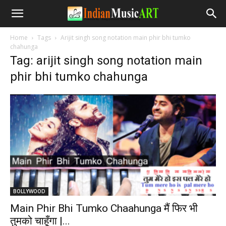
Home
Tags
Arijit singh song notation main phir bhi tumko
chahunga
Tag: arijit singh song notation main
phir bhi tumko chahunga
BOLLYWOOD
Main Phir Bhi Tumko Chaahunga मैं फिर भी
तुमको चाहूँगा |...