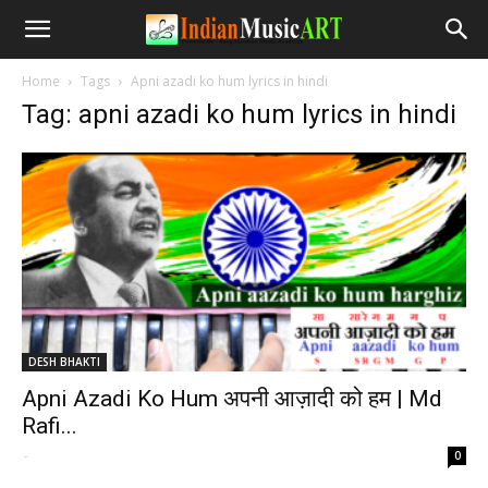
Home
Tags
Apni azadi ko hum lyrics in hindi
Tag: apni azadi ko hum lyrics in hindi
DESH BHAKTI
Apni Azadi Ko Hum अपनी आज़ादी को हम | Md
Rafi...
-
0