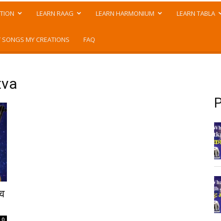
TION
LEARN RAAG
LEARN HARMONIUM
LEARN TABLA
 SONGS MY CREATIONS
FAQ
tva
P
व
0