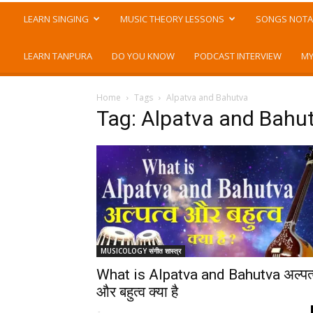
LEARN SINGING
MUSIC THEORY LESSONS
SONGS NOTA
LEARN TANPURA
DO YOU KNOW
PODCAST INTERVIEW
MY
Home
Tags
Alpatva and Bahutva
Tag: Alpatva and Bahu
MUSICOLOGY संगीत शास्त्र
What is Alpatva and Bahutva अल्पत्
और बहुत्व क्या है
-