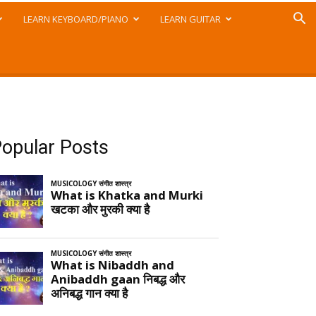
LEARN KEYBOARD/PIANO
LEARN GUITAR
opular Posts