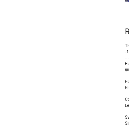
R
Th
-1
Ho
हाथ
Ho
Rh
Co
Le
Sw
Si