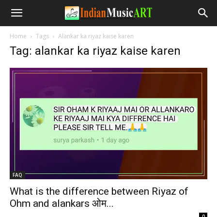
Home
Tags
Alankar ka riyaz kaise karen
Tag: alankar ka riyaz kaise karen
FAQ
What is the difference between Riyaz of
Ohm and alankars ओम...
-
0