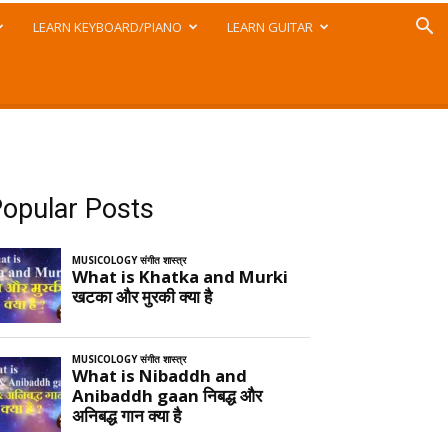
LEARN KEYBOARD/PIANO
LEARN GUITAR
opular Posts