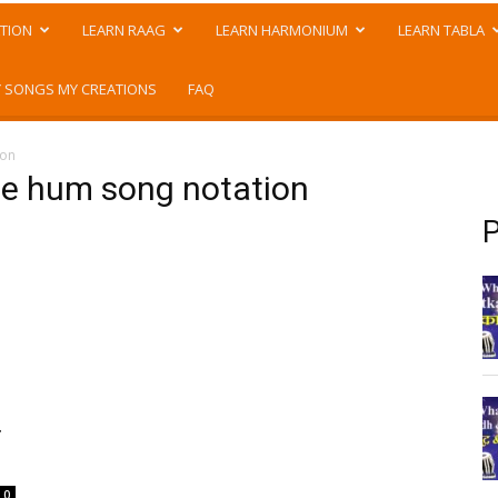
TION
LEARN RAAG
LEARN HARMONIUM
LEARN TABLA
 SONGS MY CREATIONS
FAQ
ion
de hum song notation
P
क
0