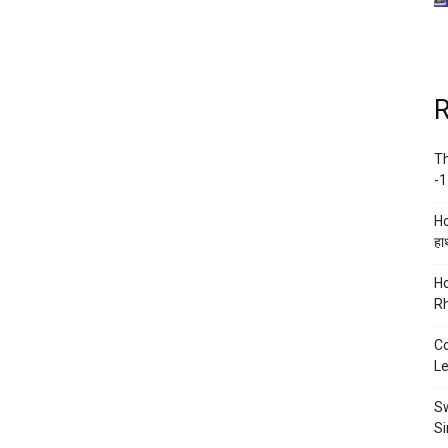
R
Th
-1
Ho
हाथ
Ho
Rh
Co
Le
Sw
Si