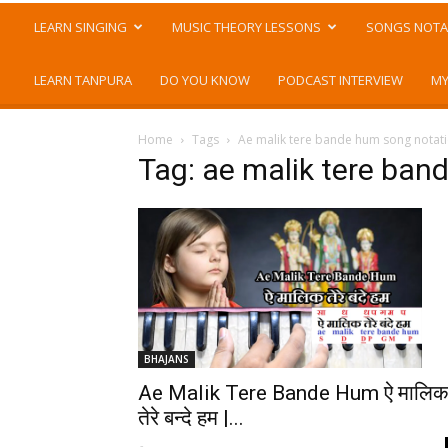
LEARN SINGING
MUSIC THEORY LESSONS
SONGS NOTA
LEARN TANPURA
DO YOU KNOW
PODCAST INTERVIEW
MY
Home
Tags
Ae malik tere bande hum song notat
Tag: ae malik tere ban
BHAJANS
Ae Malik Tere Bande Hum ऐ मालि
तेरे बन्दे हम |...
-