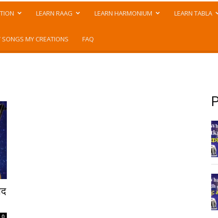
TION
LEARN RAAG
LEARN HARMONIUM
LEARN TABLA
 SONGS MY CREATIONS
FAQ
P
ाद
0