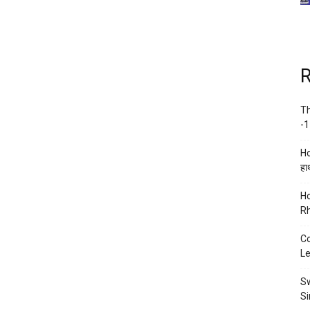
R
Th
-1
Ho
हाथ
Ho
Rh
Co
Le
Sw
Si