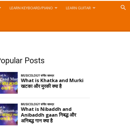
LEARN KEYBOARD/PIANO
LEARN GUITAR
opular Posts