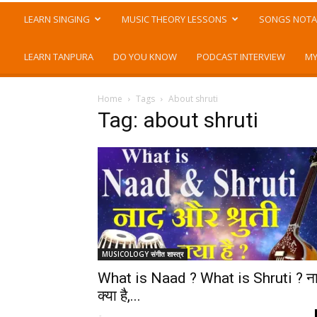
LEARN SINGING
MUSIC THEORY LESSONS
SONGS NOTA
LEARN TANPURA
DO YOU KNOW
PODCAST INTERVIEW
MY
Home
Tags
About shruti
Tag: about shruti
MUSICOLOGY संगीत शास्त्र
What is Naad ? What is Shruti ? न
क्या है,...
-