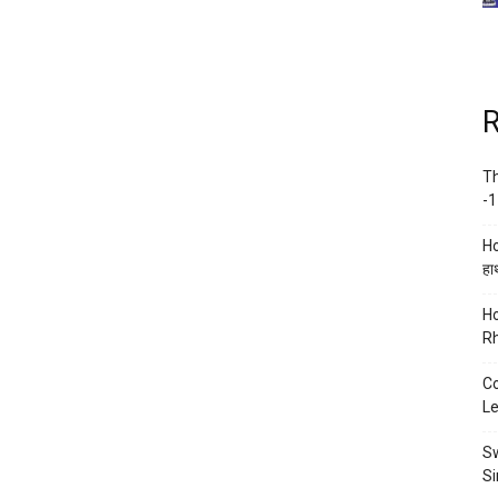
R
Th
-1
Ho
हाथ
Ho
Rh
Co
Le
Sw
Si