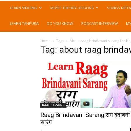
LEARN SINGING
MUSIC THEORY LESSONS
SONGS NOTA
LEARN TANPURA
DO YOU KNOW
PODCAST INTERVIEW
MY
Home
Tags
About raag brindavani sarang for be
Tag: about raag brinda
RAAG LESSONS
Raag Brindavani Sarang राग बृंदाबनी
सारंग
-