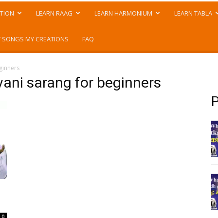
TION
LEARN RAAG
LEARN HARMONIUM
LEARN TABLA
 SONGS MY CREATIONS
FAQ
ginners
vani sarang for beginners
P
0