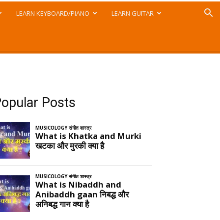
LEARN KEYBOARD/PIANO
LEARN GUITAR
opular Posts