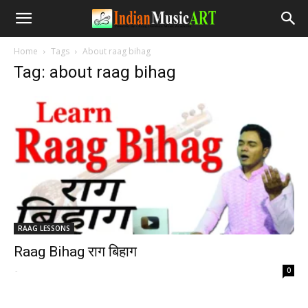
Home
Tags
About raag bihag
Tag: about raag bihag
RAAG LESSONS
Raag Bihag राग बिहाग
-
0