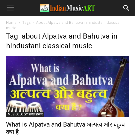
Home
Tags
About Alpatva and Bahutva in hindustani classical
music
Tag: about Alpatva and Bahutva in
hindustani classical music
MUSICOLOGY संगीत शास्त्र
What is Alpatva and Bahutva अल्पत्व और बहुत्व
क्या है