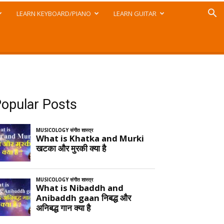
LEARN KEYBOARD/PIANO
LEARN GUITAR
opular Posts