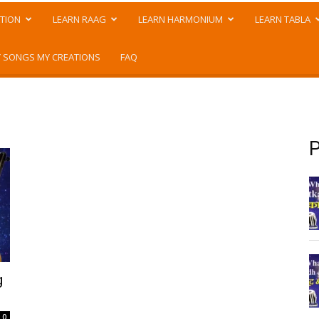
TION
LEARN RAAG
LEARN HARMONIUM
LEARN TABLA
 SONGS MY CREATIONS
FAQ
P
g
0