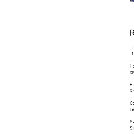
R
Th
-1
Ho
हाथ
Ho
Rh
Co
Le
Sw
Si